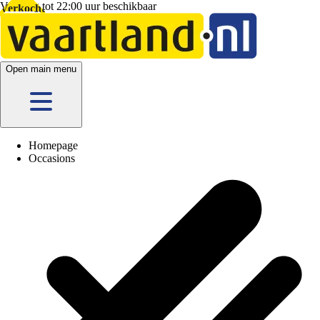
Vandaag tot 22:00 uur beschikbaar
5 vestigingen
en hier
online
Verkocht
Open main menu
Homepage
Occasions