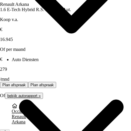
Renault Arkana
1.6 E-Tech Hybrid R.S. Line 145 Aut.
Koop v.a.
€
16.945
Of per maand
€
Auto Diensten
279
/mnd
Plan afspraak
Plan afspraak
Of
bekijk autorapport »
Occasions
Renault
Arkana