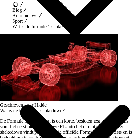
Blog
Auto nieuws
Sport
Wat is de formule 1 shakedown
Auto Diensten
Geschreven door
Hidde
Wat is de Formule 1 shakedown?
De Formule 1 shakedown is een korte, besloten test waarbij teams
voor het eerst met hun nieuwe F1-auto het circuit op gaan. Deze
shakedown vindt plaats vóór de officiële Formule 1 wintertests en is
bedoeld om te controleren of de
auto
technisch correct functioneert.