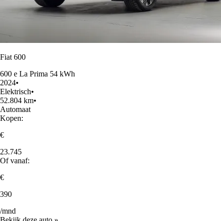
Fiat 600
600 e La Prima 54 kWh
2024
•
Elektrisch
•
52.804 km
•
Automaat
Kopen:
€
23.745
Of vanaf:
€
390
/mnd
Bekijk deze auto »