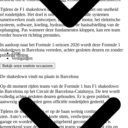
Tijdens de F1 shakedown draait het nadrukkelijk niet om snelheid
of rondetijden. Het doel is om vast te stellen of alle systemen
samenwerken zoals ontworpen. Denk aan de motor, het elektrische
systeem, software, koeling, hydraulica en de basisafstelling van de
ophanging. Pas wanneer deze fundamenten kloppen, kan een team
verder bouwen richting prestaties.
In aanloop naar het Formule 1-seizoen 2026 wordt deze Formule 1
shakedown in Barcelona verreden, achter gesloten deuren en zonder
Type
publieke timing.
Vestigingen
Bekijk onze snelste occasions
De shakedown vindt nu plaats in Barcelona
Op dit moment rijden teams van de Formule 1 hun F1 shakedown
in Barcelona op het Circuit de Barcelona-Catalunya. De test wordt
volledig achter gesloten deuren gehouden. Er is geen publiek
aanwezig en er worden geen officiële rondetijden gedeeld.
Tijdens de shakedown is er op de baan weinig continue actie te
zien. Auto’s verschijnen in korte stints, verdwijnen weer in de
garage en worden tussendoor uitgebreid gecontroleerd. Dat is
kenmerkend voor deze fase, waarin teams vooral gefocust zijn op