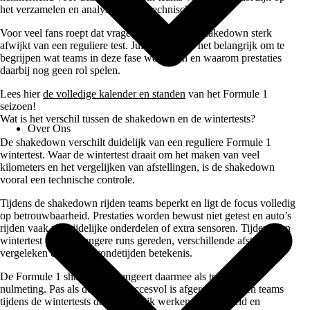
het verzamelen en analyseren van technische data.
Voor veel fans roept dat vragen op, omdat de shakedown sterk
afwijkt van een reguliere test. Juist daarom is het belangrijk om te
begrijpen wat teams in deze fase wél testen en waarom prestaties
daarbij nog geen rol spelen.
Lees hier
de volledige kalender en standen
van het Formule 1
seizoen!
Wat is het verschil tussen de shakedown en de wintertests?
Over Ons
De shakedown verschilt duidelijk van een reguliere Formule 1
wintertest. Waar de wintertest draait om het maken van veel
kilometers en het vergelijken van afstellingen, is de shakedown
vooral een technische controle.
Tijdens de shakedown rijden teams beperkt en ligt de focus volledig
op betrouwbaarheid. Prestaties worden bewust niet getest en auto’s
rijden vaak met tijdelijke onderdelen of extra sensoren. Tijdens een
wintertest worden langere runs gereden, verschillende afstellingen
vergeleken en krijgen rondetijden betekenis.
De Formule 1 shakedown fungeert daarmee als technische
nulmeting. Pas als deze fase succesvol is afgerond, kunnen teams
tijdens de wintertests daadwerkelijk werken aan snelheid en