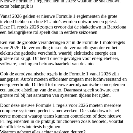
Nieuwe Formule 1 reglementen in 2026: waarom de shakedown
extra belangrijk is
Vanaf 2026 gelden er nieuwe Formule 1-reglementen die grote
invloed hebben op hoe F1-auto’s worden ontworpen en getest.
Deze F1 regels 2026 zorgen ervoor dat de shakedown in Barcelona
een belangrijkere rol speelt dan in eerdere seizoenen.
Een van de grootste veranderingen zit in de Formule 1-motorregels
voor 2026. De verhouding tussen de verbrandingsmotor en het
elektrische gedeelte verschuift, waarbij elektrische energie een
grotere rol krijgt. Dit heeft directe gevolgen voor energiebeheer,
software, koeling en betrouwbaarheid van de auto.
Ook de aerodynamische regels in de Formule 1 vanaf 2026 zijn
aangepast. Auto’s moeten efficiënter omgaan met luchtweerstand en
energieverbruik. Dit leidt tot nieuwe aerodynamische concepten en
een andere afstelling van de auto. Daarnaast speelt software een
grotere rol bij het aansturen van systemen tijdens het rijden.
Door deze nieuwe Formule 1-regels voor 2026 moeten meerdere
complexe systemen perfect samenwerken. De shakedown is het
eerste moment waarop teams kunnen controleren of deze nieuwe
F1-reglementen in de praktijk functioneren zoals bedoeld, voordat
de officiële wintertests beginnen.
Waarom gebeurt alles achter gesloten deuren?