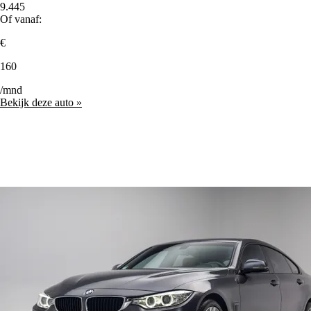
9.445
Of vanaf:
€
160
/mnd
Bekijk deze auto »