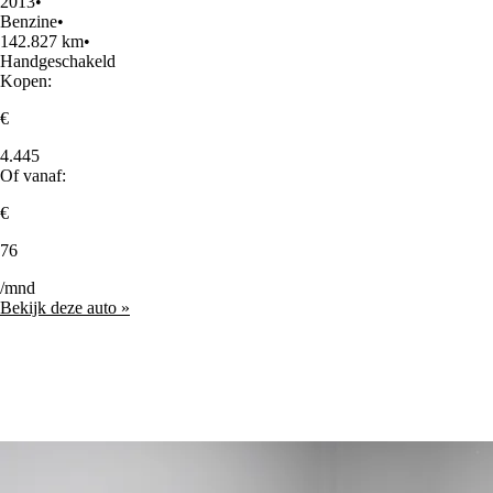
2013
•
Benzine
•
142.827 km
•
Handgeschakeld
Kopen:
€
4.445
Of vanaf:
€
76
/mnd
Bekijk deze auto »