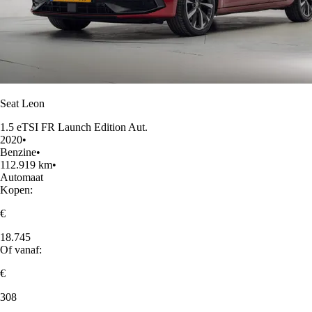
Seat Leon
1.5 eTSI FR Launch Edition Aut.
2020
•
Benzine
•
112.919 km
•
Automaat
Kopen:
€
18.745
Of vanaf:
€
308