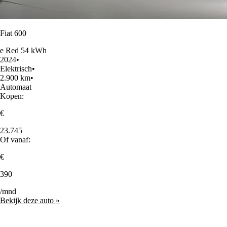
Fiat 600
e Red 54 kWh
2024
•
Elektrisch
•
2.900 km
•
Automaat
Kopen:
€
23.745
Of vanaf:
€
390
/mnd
Bekijk deze auto »