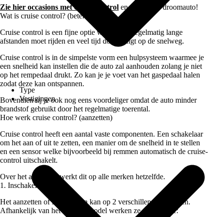
Zie hier occasions met cruise control
en vind jouw droomauto!
Wat is cruise control? (betekenis)
Cruise control is een fijne optie wanneer je regelmatig lange
afstanden moet rijden en veel tijd doorbrengt op de snelweg.
Cruise control is in de simpelste vorm een hulpsysteem waarmee je
een snelheid kan instellen die de auto zal aanhouden zolang je niet
op het rempedaal drukt. Zo kan je je voet van het gaspedaal halen
zodat deze kan ontspannen.
Type
Vestigingen
Bovendien rij je ook nog eens voordeliger omdat de auto minder
brandstof gebruikt door het regelmatige toerental.
Hoe werk cruise control? (aanzetten)
Cruise control heeft een aantal vaste componenten. Een schakelaar
om het aan of uit te zetten, een manier om de snelheid in te stellen
en een sensor welke bijvoorbeeld bij remmen automatisch de cruise-
control uitschakelt.
Over het algemeen werkt dit op alle merken hetzelfde.
1. Inschakelen
Het aanzetten of inschakelen kan op 2 verschillende manieren.
Afhankelijk van het merk of model werken ze soms beide: