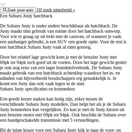
Of zoek uitgebreid »
Zoek jouw auto
Een Subaru Justy hatchback
De Subaru Justy is onder andere beschikbaar als hatchback. De
Justy maakt slim gebruik van ruimte door het hatchback ontwerp.
Voor wie er graag op uit trekt met de caravan, of wanneer je vaak
een aanhanger gebruikt, is een SUV een goede optie. Voor de rest is
een hatchback Subaru Justy vaak al ruim genoeg.
Door het relatief lage gewicht kom je met de benzine Justy met
69pk tot 94pk toch goed uit de voeten. Door het lage gewicht geniet
je ook nog eens van een lager brandstofverbruik. De Subaru Justy
maakt gebruik van een hatchback achterklep waardoor het in- en
uitladen van bijvoorbeeld boodschappen erg gemakkelijk is. Je
komt een Justy dan ook vaak tegen in de stad.
Subaru Justy specificaties en kenmerken
Een goede keuze maken kan lastig zijn, zeker tussen de
verschillende Subaru Justy modellen. Dan helpt het als je de Subaru
Justy kenmerken kan vergelijken. Zo kan je met de Justy kiezen uit
een benzine motor met 69pk tot 94pk. Ook beschikt de Subaru over
een handgeschakelde transmissie met 5 versnellingen.
Bij de juiste keuze voor een Subaru Justy kijk je naar de voor- en