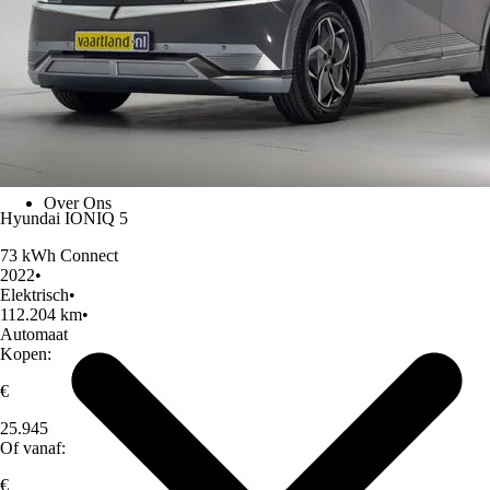
Over Ons
Hyundai IONIQ 5
73 kWh Connect
2022
•
Elektrisch
•
112.204 km
•
Automaat
Kopen:
€
25.945
Of vanaf:
€