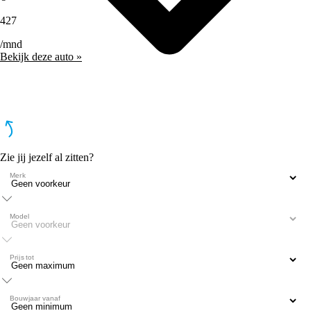
427
/mnd
Bekijk deze auto »
Zie jij jezelf al zitten?
Merk
Model
Prijs tot
Bouwjaar vanaf