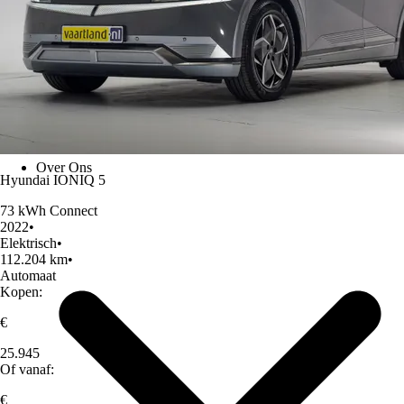
Over Ons
Hyundai IONIQ 5
73 kWh Connect
2022
•
Elektrisch
•
112.204 km
•
Automaat
Kopen:
€
25.945
Of vanaf:
€