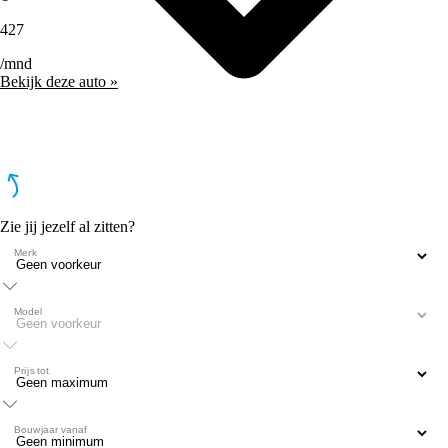
427
/mnd
Bekijk deze auto »
Zie jij jezelf al zitten?
Merk
Model
Prijs tot
Bouwjaar vanaf