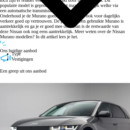
toch zijn er relatief veel van gemaakt door de jaren heen. Dit
populaire model is geproduceerd met maximaal 256pk welke via
een automatische transmissie bij de wielen komt.
Onderhoud je de Murano goed? Dan kun je er ook voor dagelijks
verkeer goed op vertrouwen. De prijs voor een gebruikte Murano is
aantrekkelijk en ga je er goed mee om? Dan is de restwaarde van
deze Nissan ook nog eens aantrekkelijk. Meer weten over de Nissan
Murano modellen? In dit artikel lees je het.
Ons huidige aanbod
Type
Vestigingen
Een greep uit ons aanbod