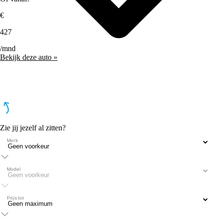
€
427
/mnd
Bekijk deze auto »
Zie jij jezelf al zitten?
Merk
Model
Prijs tot