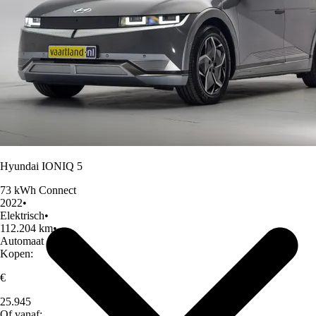
Over Ons
Hyundai IONIQ 5
73 kWh Connect
2022
•
Elektrisch
•
112.204 km
•
Automaat
Kopen:
€
25.945
Of vanaf: