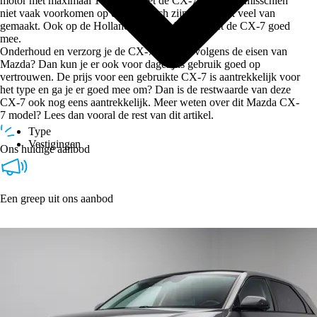
motor met maximaal 173pk. Je ziet de CX-7 modellen misschien
niet vaak voorkomen op de weg, toch zijn er redelijk veel van
gemaakt. Ook op de Hollandse wegen kom je met de CX-7 goed
mee.
Onderhoud en verzorg je de CX-7 goed en volgens de eisen van
Mazda? Dan kun je er ook voor dagelijks gebruik goed op
vertrouwen. De prijs voor een gebruikte CX-7 is aantrekkelijk voor
het type en ga je er goed mee om? Dan is de restwaarde van deze
CX-7 ook nog eens aantrekkelijk. Meer weten over dit Mazda CX-
7 model? Lees dan vooral de rest van dit artikel.
Type
Vestigingen
Ons huidige aanbod
Een greep uit ons aanbod