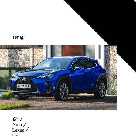
Terug
/
Auto
Lexus
Ux