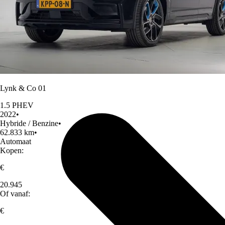
Lynk & Co 01
1.5 PHEV
2022
•
Hybride / Benzine
•
62.833 km
•
Automaat
Kopen:
€
20.945
Of vanaf:
€