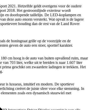
ort 2021. Hetzelfde geldt overigens voor de oudere
rt 2018. Het gestroomlijnde exterieur wordt
lijn en doorlopende taillelijn. De LED-koplampen en
 van deze auto enorm versterkt. Wat opvalt is de lagere
sportievere houding dan de rest van de Land Rover
ls de honingraat grille op de voorzijde en de
ten geven de auto een stoer, sportief karakter.
180 cm hoog is de auto van buiten opvallend ruim, maar
an 703 liter, welke uit te breiden is naar 1.607 liter
t prima geschikt om zwaardere ladingen te trekken. Het
g.
eur is luxueus, intuïtief en modern. De sportieve
lichting creëert de juiste sfeer voor elke stemming. In
 elementen zoals een dynamisch stuurwiel met