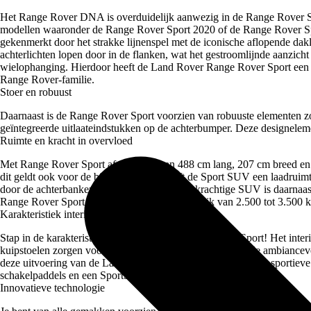
Het Range Rover DNA is overduidelijk aanwezig in de Range Rover Sp
modellen waaronder de Range Rover Sport 2020 of de Range Rover Spo
gekenmerkt door het strakke lijnenspel met de iconische aflopende dak
achterlichten lopen door in de flanken, wat het gestroomlijnde aanzicht
wielophanging. Hierdoor heeft de Land Rover Range Rover Sport een 
Range Rover-familie.
Stoer en robuust
Daarnaast is de Range Rover Sport voorzien van robuuste elementen zoa
geïntegreerde uitlaateindstukken op de achterbumper. Deze designelemen
Ruimte en kracht in overvloed
Met Range Rover Sport afmetingen van 488 cm lang, 207 cm breed en 
dit geldt ook voor de binnenkant. Zo heeft de Sport SUV een laadruimte v
door de achterbanken neer te klappen. Deze krachtige SUV is daarnaas
Range Rover Sport trekgewicht varieert namelijk van 2.500 tot 3.500 k
Karakteristiek interieur Range Rover Sport
Stap in de karakteristieke cockpit van de Range Rover Sport! Het interi
kuipstoelen zorgen voor optimaal comfort en de uitgebreide ambiancever
deze uitvoering van de Land Rover Range Rover vind je ook sportieve
schakelpaddels en een SportShift Selector.
Innovatieve technologie