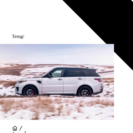
Terug
/