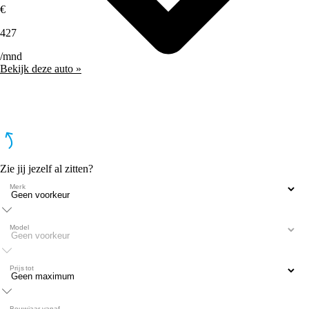
€
427
/mnd
Bekijk deze auto »
Zie jij jezelf al zitten?
Merk
Model
Prijs tot
Bouwjaar vanaf