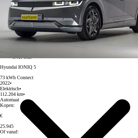
Over Ons
Hyundai IONIQ 5
73 kWh Connect
2022
•
Elektrisch
•
112.204 km
•
Automaat
Kopen:
€
25.945
Of vanaf: