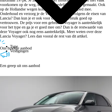
maximaal 197pk. Je ziet de Voyager modellen misschien niet vaak
voorkomen op de weg, toch zijn er redelijk veel van gemaakt. Ook
op de Hollandse wegen kom je met de Voyager goed mee.
Onderhoud en verzorg je de Voyager goed en volgens de eisen van
Lancia? Dan kun je er ook voor dagelijks gebruik goed op
vertrouwen. De prijs voor een gebruikte Voyager is aantrekkelijk
voor het type en ga je er goed mee om? Dan is de restwaarde van
deze Voyager ook nog eens aantrekkelijk. Meer weten over deze
Lancia Voyager? Lees dan vooral de rest van dit artikel.
Type
Ons huidige aanbod
Vestigingen
Een greep uit ons aanbod