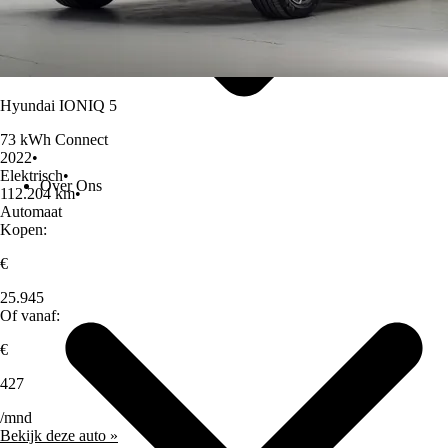
Hyundai IONIQ 5
73 kWh Connect
2022
•
Elektrisch
•
Over Ons
112.204 km
•
Automaat
Kopen:
€
25.945
Of vanaf:
€
427
/mnd
Bekijk deze auto »