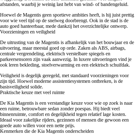
afstanden, waarbij je weinig last hebt van wind- of bandengeluid.
Hoewel de Magentis geen sportieve ambities heeft, is hij juist prettig
voor wie veel tijd op de snelweg doorbrengt. Ook in de stad is de
auto goed hanteerbaar, mede dankzij het overzichtelijke ontwerp.
Voorzieningen en veiligheid
De uitrusting van de Magentis is afhankelijk van het bouwjaar en de
uitvoering, maar meestal goed op orde. Zaken als ABS, airbags,
centrale vergrendeling, elektrisch verstelbare spiegels en
parkeersensoren zijn vaak aanwezig. In luxere uitvoeringen vind je
ook leren bekleding, stoelverwarming en een elektrisch schuifdak.
Veiligheid is degelijk geregeld, met standaard voorzieningen voor
zijn tijd. Hoewel moderne assistentiesystemen ontbreken, is de
basisveiligheid solide.
Praktische keuze met veel ruimte
De Kia Magentis is een verstandige keuze voor wie op zoek is naar
een ruime, betrouwbare sedan zonder poespas. Hij biedt veel
binnenruimte, comfort en degelijkheid tegen relatief lage kosten.
Ideaal voor zakelijke rijders, gezinnen of mensen die gewoon een
goede auto willen voor een nette prijs.
Kenmerken die de Kia Magentis onderscheiden