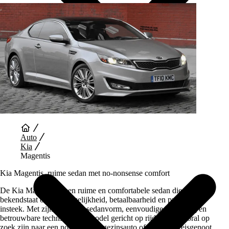
Auto Diensten
Auto
Kia
Magentis
Kia Magentis, ruime sedan met no-nonsense comfort
De Kia Magentis is een ruime en comfortabele sedan die vooral
bekendstaat om zijn degelijkheid, betaalbaarheid en praktische
insteek. Met zijn klassieke sedanvorm, eenvoudige bediening en
betrouwbare techniek is dit model gericht op rijders die vooral op
zoek zijn naar een no-nonsense gezinsauto of zakelijke reisgenoot.