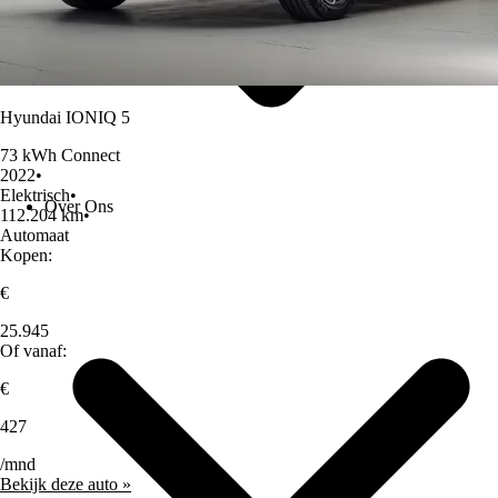
Hyundai IONIQ 5
73 kWh Connect
2022
•
Elektrisch
•
Over Ons
112.204 km
•
Automaat
Kopen:
€
25.945
Of vanaf:
€
427
/mnd
Bekijk deze auto »