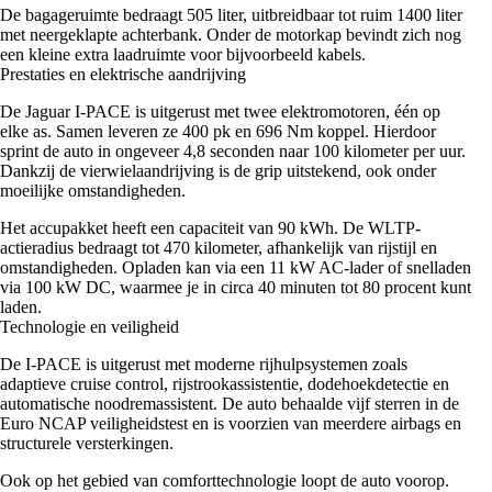
De bagageruimte bedraagt 505 liter, uitbreidbaar tot ruim 1400 liter
met neergeklapte achterbank. Onder de motorkap bevindt zich nog
een kleine extra laadruimte voor bijvoorbeeld kabels.
Prestaties en elektrische aandrijving
De Jaguar I-PACE is uitgerust met twee elektromotoren, één op
elke as. Samen leveren ze 400 pk en 696 Nm koppel. Hierdoor
sprint de auto in ongeveer 4,8 seconden naar 100 kilometer per uur.
Dankzij de vierwielaandrijving is de grip uitstekend, ook onder
moeilijke omstandigheden.
Het accupakket heeft een capaciteit van 90 kWh. De WLTP-
actieradius bedraagt tot 470 kilometer, afhankelijk van rijstijl en
omstandigheden. Opladen kan via een 11 kW AC-lader of snelladen
via 100 kW DC, waarmee je in circa 40 minuten tot 80 procent kunt
laden.
Technologie en veiligheid
De I-PACE is uitgerust met moderne rijhulpsystemen zoals
adaptieve cruise control, rijstrookassistentie, dodehoekdetectie en
automatische noodremassistent. De auto behaalde vijf sterren in de
Euro NCAP veiligheidstest en is voorzien van meerdere airbags en
structurele versterkingen.
Ook op het gebied van comforttechnologie loopt de auto voorop.