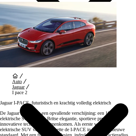
Auto Diensten
Auto
Jaguar
I pace 2
Jaguar I‑PACE, futuristisch en krachtig volledig elektrisch
De Jaguar I‑PACE is een opvallende verschijning: een 100 %
elektrische SUV waarin Britse elegantie, sportieve prestaties en
innovatieve technologie samenkomen. Als eerste wereldwijde
elektrische SUV van Jaguar zette de I‑PACE in 2018 een nieuwe
standaard. Met een futuristisch design, indrukwekkende actieradius