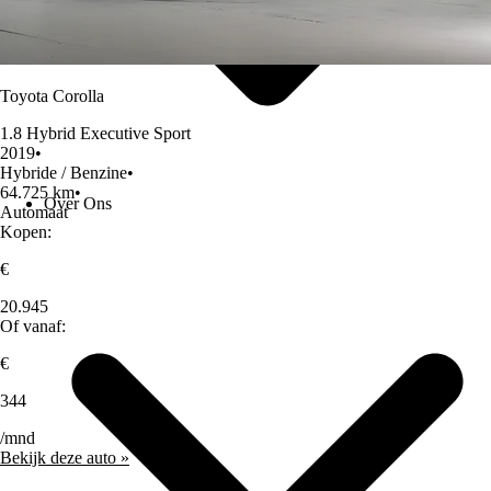
Toyota Corolla
1.8 Hybrid Executive Sport
2019
•
Hybride / Benzine
•
64.725 km
•
Over Ons
Automaat
Kopen:
€
20.945
Of vanaf:
€
344
/mnd
Bekijk deze auto »