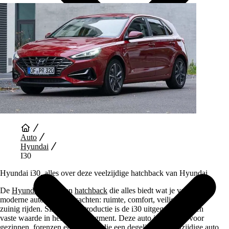
Auto Diensten
Auto
Hyundai
I30
Hyundai i30, alles over deze veelzijdige hatchback van Hyundai
De
Hyundai
i30 is een
hatchback
die alles biedt wat je van een
moderne auto mag verwachten: ruimte, comfort, veiligheid en
zuinig rijden. Sinds zijn introductie is de i30 uitgegroeid tot een
vaste waarde in het middensegment. Deze auto is geschikt voor
gezinnen, forenzen en iedereen die een degelijke en veelzijdige auto