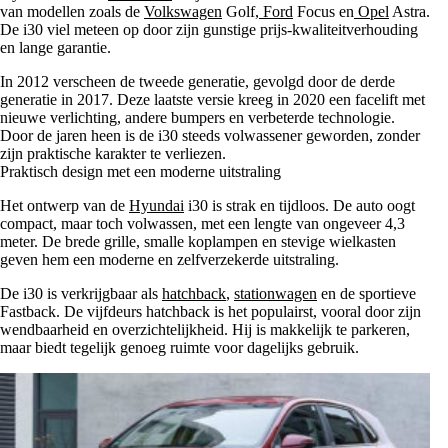
van modellen zoals de
Volkswagen
Golf,
Ford
Focus en
Opel
Astra.
De i30 viel meteen op door zijn gunstige prijs-kwaliteitverhouding
en lange garantie.
In 2012 verscheen de tweede generatie, gevolgd door de derde
generatie in 2017. Deze laatste versie kreeg in 2020 een facelift met
nieuwe verlichting, andere bumpers en verbeterde technologie.
Door de jaren heen is de i30 steeds volwassener geworden, zonder
zijn praktische karakter te verliezen.
Praktisch design met een moderne uitstraling
Het ontwerp van de
Hyundai
i30 is strak en tijdloos. De auto oogt
compact, maar toch volwassen, met een lengte van ongeveer 4,3
meter. De brede grille, smalle koplampen en stevige wielkasten
geven hem een moderne en zelfverzekerde uitstraling.
De i30 is verkrijgbaar als
hatchback
,
stationwagen
en de sportieve
Fastback. De vijfdeurs hatchback is het populairst, vooral door zijn
wendbaarheid en overzichtelijkheid. Hij is makkelijk te parkeren,
maar biedt tegelijk genoeg ruimte voor dagelijks gebruik.