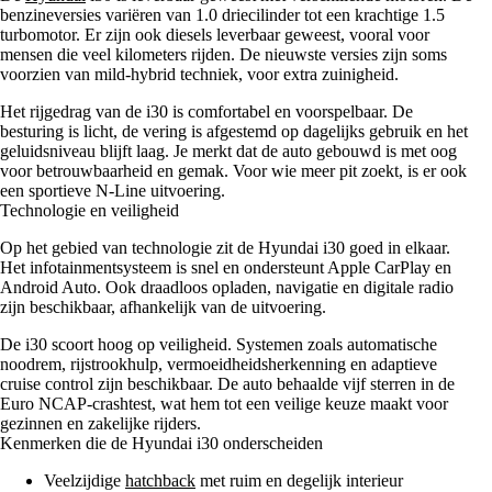
benzineversies variëren van 1.0 driecilinder tot een krachtige 1.5
turbomotor. Er zijn ook diesels leverbaar geweest, vooral voor
mensen die veel kilometers rijden. De nieuwste versies zijn soms
voorzien van mild-hybrid techniek, voor extra zuinigheid.
Het rijgedrag van de i30 is comfortabel en voorspelbaar. De
besturing is licht, de vering is afgestemd op dagelijks gebruik en het
geluidsniveau blijft laag. Je merkt dat de auto gebouwd is met oog
voor betrouwbaarheid en gemak. Voor wie meer pit zoekt, is er ook
een sportieve N-Line uitvoering.
Technologie en veiligheid
Op het gebied van technologie zit de Hyundai i30 goed in elkaar.
Het infotainmentsysteem is snel en ondersteunt Apple CarPlay en
Android Auto. Ook draadloos opladen, navigatie en digitale radio
zijn beschikbaar, afhankelijk van de uitvoering.
De i30 scoort hoog op veiligheid. Systemen zoals automatische
noodrem, rijstrookhulp, vermoeidheidsherkenning en adaptieve
cruise control zijn beschikbaar. De auto behaalde vijf sterren in de
Euro NCAP-crashtest, wat hem tot een veilige keuze maakt voor
gezinnen en zakelijke rijders.
Kenmerken die de Hyundai i30 onderscheiden
Veelzijdige
hatchback
met ruim en degelijk interieur