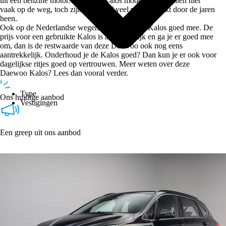
uit een benzine motor. Je ziet de Kalos modellen misschien niet
vaak op de weg, toch zijn er relatief veel van gemaakt door de jaren
heen.
Ook op de Nederlandse wegen kom je met de Kalos goed mee. De
prijs voor een gebruikte Kalos is aantrekkelijk en ga je er goed mee
om, dan is de restwaarde van deze Daewoo ook nog eens
aantrekkelijk. Onderhoud je de Kalos goed? Dan kun je er ook voor
dagelijkse ritjes goed op vertrouwen. Meer weten over deze
Daewoo Kalos? Lees dan vooral verder.
Type
Ons huidige aanbod
Vestigingen
Een greep uit ons aanbod