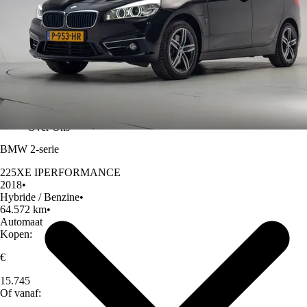
Over Ons
BMW 2-serie
225XE IPERFORMANCE
2018
•
Hybride / Benzine
•
64.572 km
•
Automaat
Kopen:
€
15.745
Of vanaf: