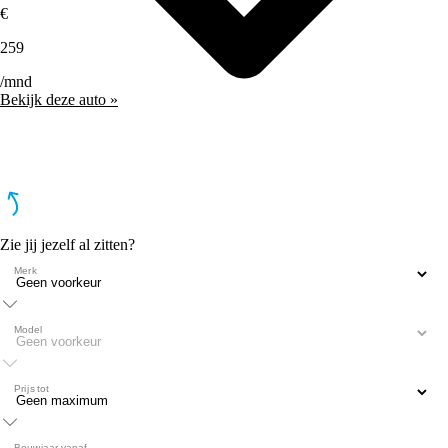
€
259
/mnd
Bekijk deze auto »
Zie jij jezelf al zitten?
Merk
Model
Prijs tot
Bouwjaar vanaf