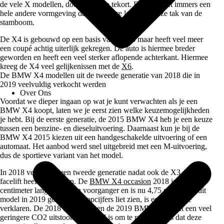
de vele X modellen, doe je de auto tekort. De X4 heeft immers een
hele andere vormgeving dan de andere leden uit deze tak van de
stamboom.
De X4 is gebouwd op een basis van de X3 maar heeft veel meer
een coupé achtig uiterlijk gekregen. De auto is hiermee breder
geworden en heeft een veel sterker aflopende achterkant. Hiermee
kreeg de X4 veel gelijkenissen met de
X6
.
De BMW X4 modellen uit de tweede generatie van 2018 die in
2019 veelvuldig verkocht werden
Over Ons
Voordat we dieper ingaan op wat je kunt verwachten als je een
BMW X4 koopt, laten we je eerst zien welke keuzemogelijkheden
je hebt. Bij de eerste generatie, de 2015 BMW X4 heb je een keuze
tussen een benzine- en dieseluitvoering. Daarnaast kun je bij de
BMW X4 2015 kiezen uit een handgeschakelde uitvoering of een
automaat. Het aanbod werd snel uitgebreid met een M-uitvoering,
dus de sportieve variant van het model.
In 2018 verscheen een tweede generatie nadat ook de X3 deze
facelift heeft ondergaan. De
BMW X4 occasion
2018 is 8
centimeter langer dan zijn voorganger en is nu 4,75 meter. Dat dit
model in 2019 goede verkoopcijfers liet zien, is eenvoudig te
verklaren. De 2018 BMW X4 en de 2019 BMW X4 heeft een veel
geringere CO2 uitstoot. Wat goed is om te realiseren, is dat deze