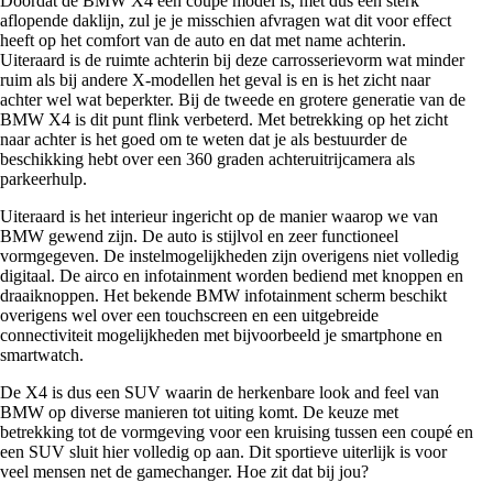
Doordat de BMW X4 een coupé model is, met dus een sterk
aflopende daklijn, zul je je misschien afvragen wat dit voor effect
heeft op het comfort van de auto en dat met name achterin.
Uiteraard is de ruimte achterin bij deze carrosserievorm wat minder
ruim als bij andere X-modellen het geval is en is het zicht naar
achter wel wat beperkter. Bij de tweede en grotere generatie van de
BMW X4 is dit punt flink verbeterd. Met betrekking op het zicht
naar achter is het goed om te weten dat je als bestuurder de
beschikking hebt over een 360 graden achteruitrijcamera als
parkeerhulp.
Uiteraard is het interieur ingericht op de manier waarop we van
BMW gewend zijn. De auto is stijlvol en zeer functioneel
vormgegeven. De instelmogelijkheden zijn overigens niet volledig
digitaal. De airco en infotainment worden bediend met knoppen en
draaiknoppen. Het bekende BMW infotainment scherm beschikt
overigens wel over een touchscreen en een uitgebreide
connectiviteit mogelijkheden met bijvoorbeeld je smartphone en
smartwatch.
De X4 is dus een SUV waarin de herkenbare look and feel van
BMW op diverse manieren tot uiting komt. De keuze met
betrekking tot de vormgeving voor een kruising tussen een coupé en
een SUV sluit hier volledig op aan. Dit sportieve uiterlijk is voor
veel mensen net de gamechanger. Hoe zit dat bij jou?