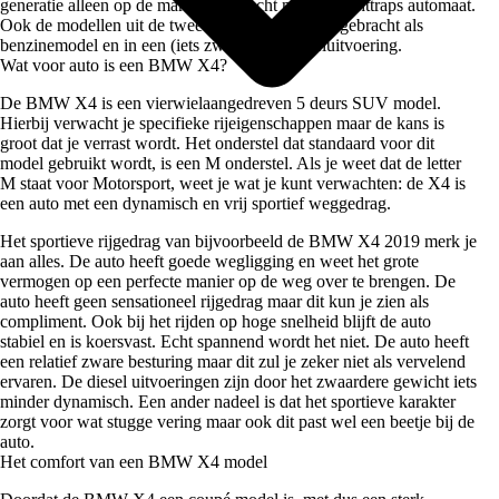
generatie alleen op de markt is gebracht met een achttraps automaat.
Ook de modellen uit de tweede generatie zijn uitgebracht als
benzinemodel en in een (iets zwaardere) dieseluitvoering.
Wat voor auto is een BMW X4?
De BMW X4 is een vierwielaangedreven 5 deurs SUV model.
Hierbij verwacht je specifieke rijeigenschappen maar de kans is
groot dat je verrast wordt. Het onderstel dat standaard voor dit
model gebruikt wordt, is een M onderstel. Als je weet dat de letter
M staat voor Motorsport, weet je wat je kunt verwachten: de X4 is
een auto met een dynamisch en vrij sportief weggedrag.
Het sportieve rijgedrag van bijvoorbeeld de BMW X4 2019 merk je
aan alles. De auto heeft goede wegligging en weet het grote
vermogen op een perfecte manier op de weg over te brengen. De
auto heeft geen sensationeel rijgedrag maar dit kun je zien als
compliment. Ook bij het rijden op hoge snelheid blijft de auto
stabiel en is koersvast. Echt spannend wordt het niet. De auto heeft
een relatief zware besturing maar dit zul je zeker niet als vervelend
ervaren. De diesel uitvoeringen zijn door het zwaardere gewicht iets
minder dynamisch. Een ander nadeel is dat het sportieve karakter
zorgt voor wat stugge vering maar ook dit past wel een beetje bij de
auto.
Het comfort van een BMW X4 model