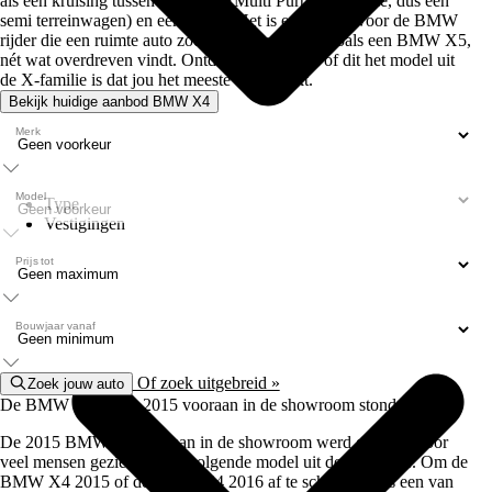
als een kruising tussen een SUV (Multi Purpose Vehicle, dus een
semi terreinwagen) en een coupé. Het is een model voor de BMW
rijder die een ruimte auto zoekt maar een SUV, zoals een BMW X5,
nét wat overdreven vindt. Ontdek in dit artikel of dit het model uit
de X-familie is dat jou het meeste aanspreekt.
Bekijk huidige aanbod BMW X4
Merk
Model
Type
Vestigingen
Prijs tot
Bouwjaar vanaf
Of zoek uitgebreid »
Zoek jouw auto
De BMW X4 die in 2015 vooraan in de showroom stond
De 2015 BMW X4 vooraan in de showroom werd gezet, is door
veel mensen gezien als het volgende model uit de X-familie. Om de
BMW X4 2015 of de BMW X4 2016 af te schilderen als een van