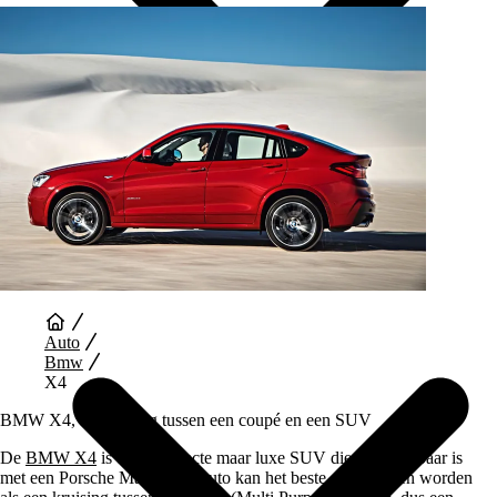
Auto Diensten
Auto
Bmw
X4
BMW X4, de kruising tussen een coupé en een SUV
De
BMW X4
is een compacte maar luxe SUV die vergelijkbaar is
met een Porsche Macan. De auto kan het beste omschreven worden