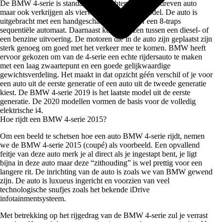
De BMW 4-serie is standaard een achterwiel aangedreven auto
maar ook verkrijgen als vierwielaangedreven model. De auto is
uitgebracht met een handgeschakelde 6-bak of een 8-traps
sequentiële automaat. Daarnaast kun je kiezen tussen een diesel- of
een benzine uitvoering. De motoren die in de auto zijn geplaatst zijn
sterk genoeg om goed met het verkeer mee te komen. BMW heeft
ervoor gekozen om van de 4-serie een echte rijdersauto te maken
met een laag zwaartepunt en een goede gelijkwaardige
gewichtsverdeling. Het maakt in dat opzicht géén verschil of je voor
een auto uit de eerste generatie of een auto uit de tweede generatie
kiest. De BMW 4-serie 2019 is het laatste model uit de eerste
generatie. De 2020 modellen vormen de basis voor de volledig
elektrische i4.
Hoe rijdt een BMW 4-serie 2015?
Om een beeld te schetsen hoe een auto BMW 4-serie rijdt, nemen
we de BMW 4-serie 2015 (coupé) als voorbeeld. Een opvallend
feitje van deze auto merk je al direct als je ingestapt bent, je ligt
bijna in deze auto maar deze “zithouding” is wel prettig voor een
langere rit. De inrichting van de auto is zoals we van BMW gewend
zijn. De auto is luxueus ingericht en voorzien van veel
technologische snufjes zoals het bekende iDrive
infotainmentsysteem.
Met betrekking op het rijgedrag van de BMW 4-serie zul je verrast