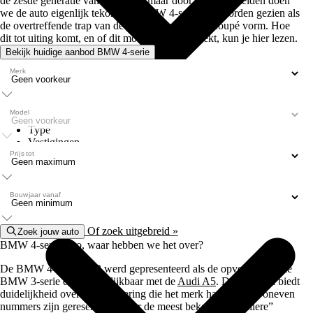
de zesde generatie van de 3-serie maar door dit te vermelden doen
we de auto eigenlijk tekort. De BMW 4-serie kan worden gezien als
de overtreffende trap van de 3-serie maar dan in coupé vorm. Hoe
dit tot uiting komt, en of dit model jou aanspreekt, kun je hier lezen.
Bekijk huidige aanbod BMW 4-serie
Merk
Model
Type
Vestigingen
Prijs tot
Bouwjaar vanaf
Of zoek uitgebreid »
Zoek jouw auto
BMW 4-serie auto, waar hebben we het over?
De BMW 4-serie 2013 werd gepresenteerd als de opvolger van de
BMW 3-serie en is vergelijkbaar met de
Audi A5
. Dit gegeven biedt
duidelijkheid over de nummering die het merk hanteert. De oneven
nummers zijn gereserveerd voor de meest bekende “reguliere”