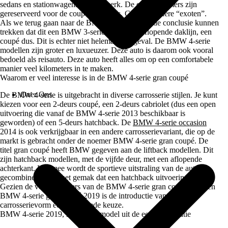
sedans en stationwagens van dit merk. De even nummers zijn
gereserveerd voor de coupés, cabrio’s, GT’s en andere “exoten”.
Als we terug gaan naar de BMW 4-serie zou je de conclusie kunnen
trekken dat dit een BMW 3-serie is met een aflopende daklijn, een
coupé dus. Dit is echter niet helemaal het geval. De BMW 4-serie
modellen zijn groter en luxueuzer. Deze auto is daarom ook vooral
bedoeld als reisauto. Deze auto heeft alles om op een comfortabele
manier veel kilometers in te maken.
Waarom er veel interesse is in de BMW 4-serie gran coupé
Over Ons
De BMW 4-serie is uitgebracht in diverse carrosserie stijlen. Je kunt
kiezen voor een 2-deurs coupé, een 2-deurs cabriolet (dus een open
uitvoering die vanaf de BMW 4-serie 2013 beschikbaar is
geworden) of een 5-deurs hatchback. De
BMW 4-serie occasion
2014 is ook verkrijgbaar in een andere carrosserievariant, die op de
markt is gebracht onder de noemer BMW 4-serie gran coupé. De
titel gran coupé heeft BMW gegeven aan de liftback modellen. Dit
zijn hatchback modellen, met de vijfde deur, met een aflopende
achterkant. Hiermee wordt de sportieve uitstraling van de auto
gecombineerd met het gemak dat een hatchback uitvoering biedt.
Gezien de verkoopcijfers van de BMW 4-serie gran coupé 2018 en
BMW 4-serie gran coupé 2019 is de introductie van deze
carrosserievorm een zeer goede keuze.
BMW 4-serie 2019, het laatste model uit de eerste generatie