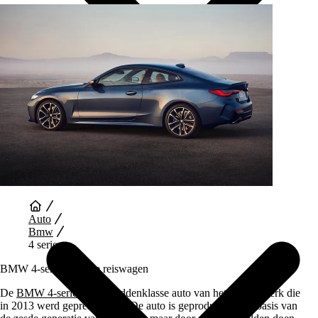
Auto Diensten
Auto
Bmw
4 serie
BMW 4-serie, prettige reiswagen
De
BMW 4-serie
is een middenklasse auto van het Duitse merk die
in 2013 werd gepresenteerd. De auto is geproduceerd op basis van