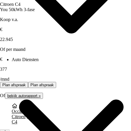
Citroen C4
You 50kWh 3-fase
Koop v.a.
€
22.945
Of per maand
€
Auto Diensten
377
/mnd
Plan afspraak
Plan afspraak
Of
bekijk autorapport »
Occasions
Citroen
C4