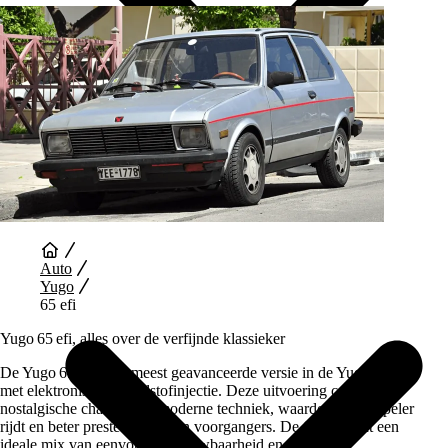
Auto Diensten
Auto
Yugo
65 efi
Yugo 65 efi, alles over de verfijnde klassieker
De Yugo 65 efi is de meest geavanceerde versie in de Yugo‑serie
met elektronische brandstofinjectie. Deze uitvoering combineert
nostalgische charme met moderne techniek, waardoor hij soepeler
rijdt en beter presteert dan zijn voorgangers. De 65 efi biedt een
ideale mix van eenvoud, betrouwbaarheid en rijplezier.