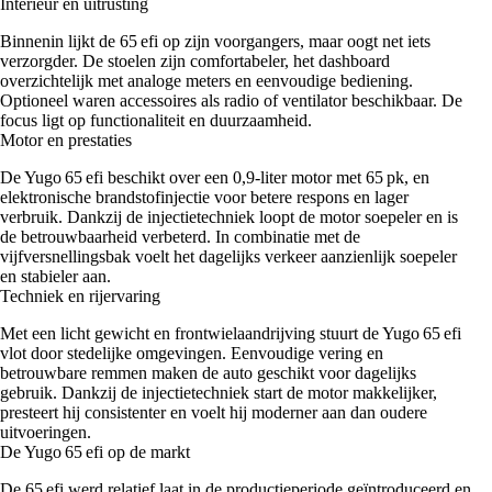
Interieur en uitrusting
Binnenin lijkt de 65 efi op zijn voorgangers, maar oogt net iets
verzorgder. De stoelen zijn comfortabeler, het dashboard
overzichtelijk met analoge meters en eenvoudige bediening.
Optioneel waren accessoires als radio of ventilator beschikbaar. De
focus ligt op functionaliteit en duurzaamheid.
Motor en prestaties
De Yugo 65 efi beschikt over een 0,9‑liter motor met 65 pk, en
elektronische brandstofinjectie voor betere respons en lager
verbruik. Dankzij de injectietechniek loopt de motor soepeler en is
de betrouwbaarheid verbeterd. In combinatie met de
vijfversnellingsbak voelt het dagelijks verkeer aanzienlijk soepeler
en stabieler aan.
Techniek en rijervaring
Met een licht gewicht en frontwielaandrijving stuurt de Yugo 65 efi
vlot door stedelijke omgevingen. Eenvoudige vering en
betrouwbare remmen maken de auto geschikt voor dagelijks
gebruik. Dankzij de injectietechniek start de motor makkelijker,
presteert hij consistenter en voelt hij moderner aan dan oudere
uitvoeringen.
De Yugo 65 efi op de markt
De 65 efi werd relatief laat in de productieperiode geïntroduceerd en