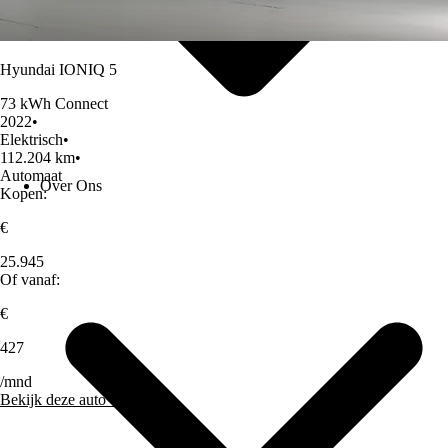
Hyundai IONIQ 5
73 kWh Connect
2022
•
Elektrisch
•
112.204 km
•
Automaat
Over Ons
Kopen:
€
25.945
Of vanaf:
€
427
/mnd
Bekijk deze auto »