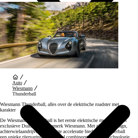
Auto Diensten
Auto
Wiesmann
Thunderball
Wiesmann Thunderball, alles over de elektrische roadster met
karakter
De Wiesmann Thunderball is het eerste elektrische model van het
exclusieve Duitse sportautomerk Wiesmann. Met zijn retrodesign,
achterwielaandrijving en directe acceleratie biedt de Thunderball
een unieke rijervaring. Het model combineert moderne technologie