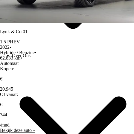
Lynk & Co 01
1.5 PHEV
2022
•
Hybride / Benzine
•
Over Ons
62.833 km
•
Automaat
Kopen:
€
20.945
Of vanaf:
€
344
/mnd
Bekijk deze auto »