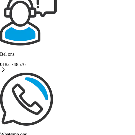
Bel ons
0182-748576
Whatsapp ons