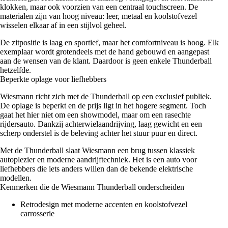
klokken, maar ook voorzien van een centraal touchscreen. De
materialen zijn van hoog niveau: leer, metaal en koolstofvezel
wisselen elkaar af in een stijlvol geheel.
De zitpositie is laag en sportief, maar het comfortniveau is hoog. Elk
exemplaar wordt grotendeels met de hand gebouwd en aangepast
aan de wensen van de klant. Daardoor is geen enkele Thunderball
hetzelfde.
Beperkte oplage voor liefhebbers
Wiesmann richt zich met de Thunderball op een exclusief publiek.
De oplage is beperkt en de prijs ligt in het hogere segment. Toch
gaat het hier niet om een showmodel, maar om een rasechte
rijdersauto. Dankzij achterwielaandrijving, laag gewicht en een
scherp onderstel is de beleving achter het stuur puur en direct.
Met de Thunderball slaat Wiesmann een brug tussen klassiek
autoplezier en moderne aandrijftechniek. Het is een auto voor
liefhebbers die iets anders willen dan de bekende elektrische
modellen.
Kenmerken die de Wiesmann Thunderball onderscheiden
Retrodesign met moderne accenten en koolstofvezel
carrosserie