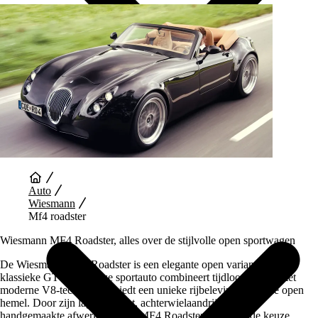
Auto Diensten
Auto
Wiesmann
Mf4 roadster
Wiesmann MF4 Roadster, alles over de stijlvolle open sportwagen
De Wiesmann MF4 Roadster is een elegante open variant van de
klassieke GT MF4. Deze sportauto combineert tijdloos design met
moderne V8-techniek en biedt een unieke rijbeleving onder de open
hemel. Door zijn lage gewicht, achterwielaandrijving en
handgemaakte afwerking is de MF4 Roadster een geliefde keuze