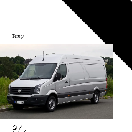
Terug
/