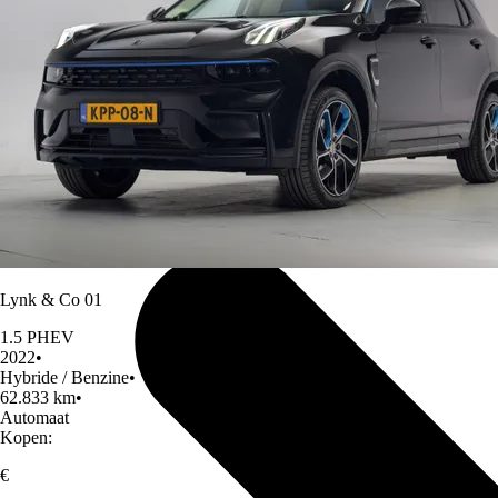
Lynk & Co 01
1.5 PHEV
2022
•
Hybride / Benzine
•
62.833 km
•
Automaat
Kopen:
€