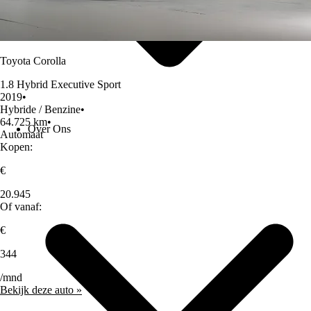
Toyota Corolla
1.8 Hybrid Executive Sport
2019
•
Hybride / Benzine
•
64.725 km
•
Over Ons
Automaat
Kopen:
€
20.945
Of vanaf:
€
344
/mnd
Bekijk deze auto »