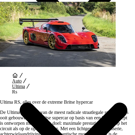
Auto Diensten
Auto
Ultima
Rs
Ultima RS, alles over de extreme Britse hypercar
De Ultima RS is een van de meest radicale straatlegale sportwagens
ooit gebouwd. Deze Britse supercar op basis van een kitcarconcept
is ontworpen met maar één doel: maximale prestaties, zowel op het
circuit als op de openbare weg. Met een lichtgewicht carrosserie,
achterwielaandrijving en een gigantische motorcapaciteit is de