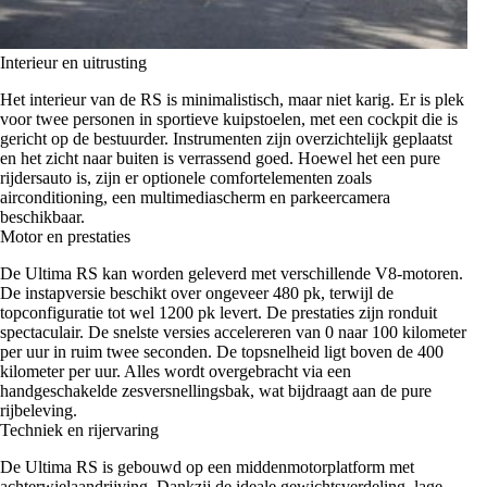
Interieur en uitrusting
Het interieur van de RS is minimalistisch, maar niet karig. Er is plek
voor twee personen in sportieve kuipstoelen, met een cockpit die is
gericht op de bestuurder. Instrumenten zijn overzichtelijk geplaatst
en het zicht naar buiten is verrassend goed. Hoewel het een pure
rijdersauto is, zijn er optionele comfortelementen zoals
airconditioning, een multimediascherm en parkeercamera
beschikbaar.
Motor en prestaties
De Ultima RS kan worden geleverd met verschillende V8-motoren.
De instapversie beschikt over ongeveer 480 pk, terwijl de
topconfiguratie tot wel 1200 pk levert. De prestaties zijn ronduit
spectaculair. De snelste versies accelereren van 0 naar 100 kilometer
per uur in ruim twee seconden. De topsnelheid ligt boven de 400
kilometer per uur. Alles wordt overgebracht via een
handgeschakelde zesversnellingsbak, wat bijdraagt aan de pure
rijbeleving.
Techniek en rijervaring
De Ultima RS is gebouwd op een middenmotorplatform met
achterwielaandrijving. Dankzij de ideale gewichtsverdeling, lage