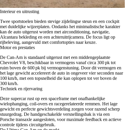
Interieur en uitrusting
Twee sportstoelen bieden stevige zijdelingse steun en een cockpit
met duidelijke wijzerplaten. Ondanks het minimalistische karakter
kan de auto uitgerust worden met airconditioning, navigatie,
Alcantara bekleding en een achteruitrijcamera. De focus ligt op
rijbeleving, aangevuld met comfortopties naar keuze.
Motor en prestaties
De Can‑Am is standaard uitgerust met een middengeplaatste
Chevrolet V8, beschikbaar in vermogens vanaf circa 300 pk tot
ruim boven de 600 pk bij vermogenstuning. Door dit vermogen en
het lage gewicht accelereert de auto in ongeveer vier seconden naar
100 km/h, met een topsnelheid die kan oplopen tot ver boven de
300 km/h.
Techniek en rijervaring
Deze supercar rust op een spaceframe met onafhankelijke
wielophanging, coil‑overs en racegerelateerde remmen. Het lage
gewicht en perfecte gewichtsverdeling zorgen voor razend scherp
stuurgedrag. De handgeschakelde versnellingsbak is via een
Porsche transaxle aangesloten, voor maximale feedback en actieve
controle tijdens circuitgebruik.
De Ultima Can‑Am op de markt