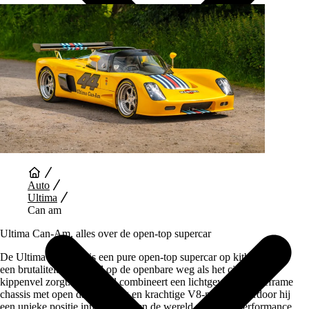
Auto Diensten
Auto
Ultima
Can am
Ultima Can‑Am, alles over de open‑top supercar
De Ultima Can‑Am is een pure open‑top supercar op kitbasis met
een brutaliteit die zowel op de openbare weg als het circuit voor
kippenvel zorgt. Dit model combineert een lichtgewicht spaceframe
chassis met open dakbeleving en krachtige V8-motor, waardoor hij
een unieke positie inneemt binnen de wereld van high‑performance