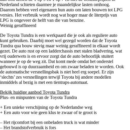
Nederland schieten daarmee je maandelijkse lasten omhoog.
Daarom hebben veel eigenaren hun auto om laten bouwen tot LPG
versies. Het verbruik wordt nog wat hoger maar de literprijs van
LPG is ongeveer de helft van die van benzine.
Weinig geraffineerd
De Toyota Tundra is een werkpaard die je ook als reguliere auto
kunt gebruiken. Daarbij moet wel gezegd worden dat de Toyota
Tundra qua bouw stevig maar weinig geraffineerd in elkaar wordt
gezet. De auto rust op een ladderchassis met stalen bladvering, wat
vrij ouderwets is en ervoor zorgt dat de auto behoorlijk stuitert
wanneer je op de weg zit. Dat komt mede omdat het onderstel
gebouwd is op duurzaamheid en om zwaar beladen te worden. Ook
de automatische versnellingsbak is niet heel erg soepel. Er zijn
‘slechts’ zes versnellingen terwijl Toyota bij andere modellen
inmiddels al bezig is met een tientraps-automaat.
Bekijk huidige aanbod Toyota Tundra
Plus- en minpunten van de Toyota Tundra
+ Een unieke verschijning op de Nederlandse weg
+ Een auto voor wie geen klus te zwaar of te groot is
– Het rijcomfort bij een onbeladen truck is wat minder
– Het brandstofverbruik is fors