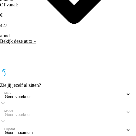
Of vanaf:
€
427
/mnd
Bekijk deze auto »
Zie jij jezelf al zitten?
Merk
Model
Prijs tot