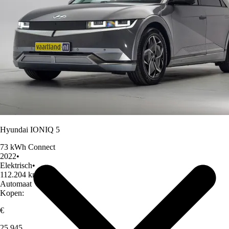
Over Ons
Hyundai IONIQ 5
73 kWh Connect
2022
•
Elektrisch
•
112.204 km
•
Automaat
Kopen:
€
25.945