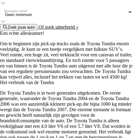
Bouwjaar vanaf
Of zoek uitgebreid »
Zoek jouw auto
Een echte alleskunner!
Om te beginnen zijn pick-up trucks zoals de Toyota Tundra enorm
veelzijdig. Je kunt ze een beetje vergelijken met fullsize SUV’s.
Veel ruimte, een hoge zit, veel trekkracht voor een caravan of trailer,
en standaard vierwielaandrijving. En toch ruimte voor 5 passagiers
en van binnen is de Toyota Tundra auto uitgerust met alle luxe die je
van een reguliere personenauto zou verwachten. De Toyota Tundra
kan vrijwel alles, inclusief het trekken van lasten tot wel 4500 kg!
Het verbruik van de Tundra
De Toyota Tundra is in twee generaties uitgekomen. De eerste
generatie, waaronder de Toyota Tundra 2004 en de Toyota Tundra
2006 was een aanzienlijk kleinere pick-up die bijna 1000 kg minder
weegt dan de Toyota Tundra 2007. Die enorme toename in formaat
en gewicht heeft natuurlijk zijn gevolgen voor de
brandstofconsumptie van de auto. De Toyota Tundra is alleen
verkrijgbaar met een 4.0 liter V6 of een 5.7 liter V8. Dat worden in
de volksmond ook wel enorme motoren genoemd. Het verbruik ligt
dan ook tussen de 1 op 9 en 1 op 7 en met de benzineprijzen in