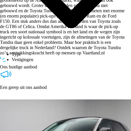
georiënteerd op de Amerikaanse markt, waar de auto dan ook
gebouwd wordt. Groter dan dit worden pick-ups bijna niet
gebouwd en de Toyota Tundra kan zich dan ook meten met enorme
(en enorm populaire) pick-ups zoals de Dodge Ram en de Ford
F150. Een stuk anders dus dan andere modellen van Toyota zoals
de GT86 of Celica. Omdat Amerika een land is waar de pick-up
truck een soort nationaal symbool is en het land en de wegen zijn
ingericht op kolossale voertuigen, zijn de afmetingen van de Toyota
Tundra daar geen enkel probleem. Maar hoe praktisch is een
dergelijke truck in Nederland? Ontdek waarom de Toyota Tundra
zo’n aantrekkingskracht heeft op mensen op Vaartland.nl
Type
Vestigingen
Ons huidige aanbod
Een greep uit ons aanbod