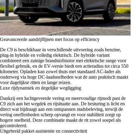
Geavanceerde aandrijflijnen met focus op efficiency
De C9 is beschikbaar in verschillende uitvoering zoals benzine,
plug‑in hybride en volledig elektrisch. De hybride variant
combineert een zuinige brandstofmotor met elektrische range voor
flexibel gebruik, en de EV‑versie biedt een actieradius tot circa 550
kilometer. Opladen kan zowel thuis met standaard AC‑lader als
onderweg via hoge DC‑laadsnelheden wat de auto praktisch maakt
voor dagelijkse ritten en lange reizen.
Luxe rijdynamiek en degelijke wegligging
Dankzij een luchtgeveerde vering en meervoudige rijmodi past de
C9 zich aan het wegdek en rijsituatie aan. De besturing is licht en
direct wat bijdraagt aan een ontspannen stadsbeleving, terwijl de
vering oneffenheden scherp opvangt en voor stabiliteit zorgt op
hogere snelheid. Deze combinatie maakt de rit zowel soepel als
gecontroleerd.
Uitgebreid pakket assistentie en connectiviteit