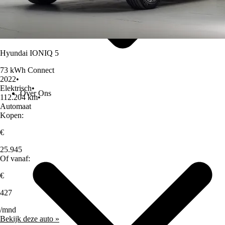
Hyundai IONIQ 5
73 kWh Connect
2022
•
Elektrisch
•
Over Ons
112.204 km
•
Automaat
Kopen:
€
25.945
Of vanaf:
€
427
/mnd
Bekijk deze auto »