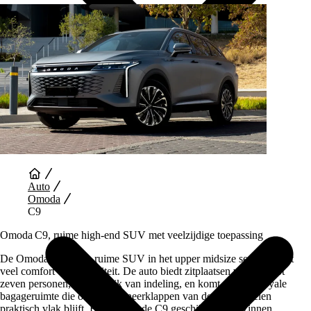
Auto Diensten
Auto
Omoda
C9
Omoda C9, ruime high‑end SUV met veelzijdige toepassing
De Omoda C9 is een ruime SUV in het upper midsize segment met
veel comfort en flexibiliteit. De auto biedt zitplaatsen voor vijf tot
zeven personen, afhankelijk van indeling, en komt met een royale
bagageruimte die ook na het neerklappen van de achterstoelen
praktisch vlak blijft. Hierdoor is de C9 geschikt voor gezinnen,