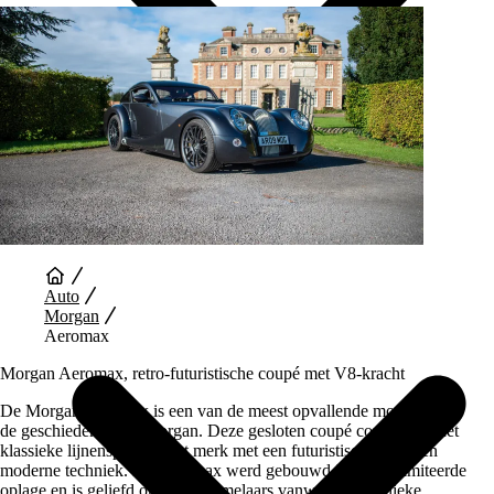
Auto Diensten
Auto
Morgan
Aeromax
Morgan Aeromax, retro-futuristische coupé met V8-kracht
De Morgan Aeromax is een van de meest opvallende modellen uit
de geschiedenis van Morgan. Deze gesloten coupé combineert het
klassieke lijnenspel van het merk met een futuristisch design en
moderne techniek. De Aeromax werd gebouwd in een gelimiteerde
oplage en is geliefd onder verzamelaars vanwege zijn unieke