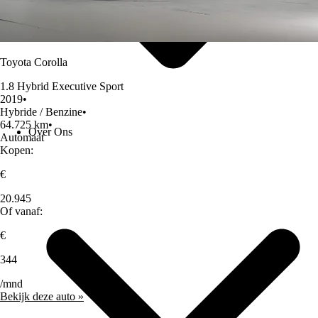
Toyota Corolla
1.8 Hybrid Executive Sport
2019
•
Hybride / Benzine
•
64.725 km
•
Over Ons
Automaat
Kopen:
€
20.945
Of vanaf:
€
344
/mnd
Bekijk deze auto »