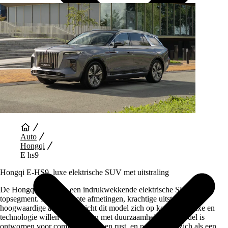
Auto Diensten
Auto
Hongqi
E hs9
Hongqi E-HS9, luxe elektrische SUV met uitstraling
De Hongqi E-HS9 is een indrukwekkende elektrische SUV uit het
topsegment. Met zijn grote afmetingen, krachtige uitstraling en
hoogwaardige afwerking richt dit model zich op kopers die luxe en
technologie willen combineren met duurzaamheid. Het model is
ontworpen voor comfort, ruimte en rust, en positioneert zich als een