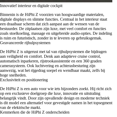
Innovatief interieur en digitale cockpit
Binnenin is de HiPhi Z voorzien van hoogwaardige materialen,
digitale displays en slimme functies. Centraal in het interieur staat
een draaibaar scherm dat zich aanpast aan de wensen van de
bestuurder. De zitplaatsen zijn luxe, met veel comfort en functies
zoals stoelkoeling, massage en uitgebreide audio-opties. De indeling
is ruim en futuristisch, zonder in te leveren op gebruiksgemak.
Geavanceerde rijhulpsystemen
De HiPhi Z is uitgerust met tal van rijhulpsystemen die bijdragen
aan veiligheid en comfort. Denk aan adaptieve cruise control,
automatisch inparkeren, rijstrookassistentie en een 360 graden
camerasysteem. Ook luchtvering en achterasbesturing zijn
aanwezig, wat het rijgedrag soepel en wendbaar maakt, zelfs bij
hoge snelheden.
Exclusiviteit en positionering
De HiPhi Z is een auto voor wie iets bijzonders zoekt. Hij richt zich
op een exclusieve doelgroep die luxe, innovatie en uitstraling
belangrijk vindt. Door zijn opvallende design en moderne techniek
is dit model een alternatief voor gevestigde namen in het topsegment
van de elektrische markt.
Kenmerken die de HiPhi Z onderscheiden