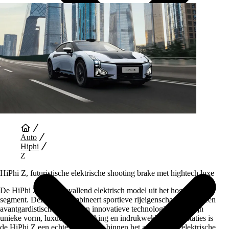
Auto Diensten
Auto
Hiphi
Z
HiPhi Z, futuristische elektrische shooting brake met hightech luxe
De HiPhi Z is een opvallend elektrisch model uit het hogere
segment. Deze auto combineert sportieve rijeigenschappen met een
avantgardistisch ontwerp en innovatieve technologie. Door zijn
unieke vorm, luxueuze afwerking en indrukwekkende prestaties is
de HiPhi Z een echte blikvanger binnen het aanbod van elektrische