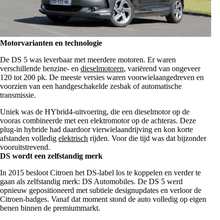
Motorvarianten en technologie
De DS 5 was leverbaar met meerdere motoren. Er waren
verschillende benzine- en
dieselmotoren
, variërend van ongeveer
120 tot 200 pk. De meeste versies waren voorwielaangedreven en
voorzien van een handgeschakelde zesbak of automatische
transmissie.
Uniek was de HYbrid4-uitvoering, die een dieselmotor op de
vooras combineerde met een elektromotor op de achteras. Deze
plug-in hybride had daardoor vierwielaandrijving en kon korte
afstanden volledig
elektrisch
rijden. Voor die tijd was dat bijzonder
vooruitstrevend.
DS wordt een zelfstandig merk
In 2015 besloot Citroen het DS-label los te koppelen en verder te
gaan als zelfstandig merk: DS Automobiles. De DS 5 werd
opnieuw gepositioneerd met subtiele designupdates en verloor de
Citroen-badges. Vanaf dat moment stond de auto volledig op eigen
benen binnen de premiummarkt.