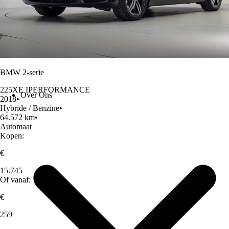
BMW 2-serie
225XE IPERFORMANCE
Over Ons
2018
•
Hybride / Benzine
•
64.572 km
•
Automaat
Kopen:
€
15.745
Of vanaf:
€
259