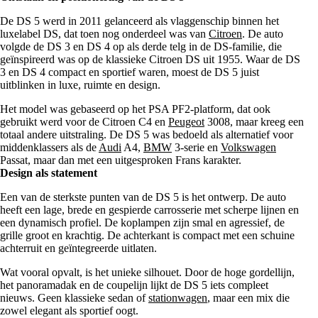
De DS 5 werd in 2011 gelanceerd als vlaggenschip binnen het
luxelabel DS, dat toen nog onderdeel was van
Citroen
. De auto
volgde de DS 3 en DS 4 op als derde telg in de DS-familie, die
geïnspireerd was op de klassieke Citroen DS uit 1955. Waar de DS
3 en DS 4 compact en sportief waren, moest de DS 5 juist
uitblinken in luxe, ruimte en design.
Het model was gebaseerd op het PSA PF2-platform, dat ook
gebruikt werd voor de Citroen C4 en
Peugeot
3008, maar kreeg een
totaal andere uitstraling. De DS 5 was bedoeld als alternatief voor
middenklassers als de
Audi
A4,
BMW
3-serie en
Volkswagen
Passat, maar dan met een uitgesproken Frans karakter.
Design als statement
Een van de sterkste punten van de DS 5 is het ontwerp. De auto
heeft een lage, brede en gespierde carrosserie met scherpe lijnen en
een dynamisch profiel. De koplampen zijn smal en agressief, de
grille groot en krachtig. De achterkant is compact met een schuine
achterruit en geïntegreerde uitlaten.
Wat vooral opvalt, is het unieke silhouet. Door de hoge gordellijn,
het panoramadak en de coupelijn lijkt de DS 5 iets compleet
nieuws. Geen klassieke sedan of
stationwagen
, maar een mix die
zowel elegant als sportief oogt.