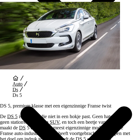
Auto Diensten
Auto
Ds
Ds 5
DS 5, premium klasse met een eigenzinnige Franse twist
De
DS 5
is een auto die niet in een hokje past. Geen hatchback,
geen stationwagen, geen
SUV
, en toch een beetje van alles. Dat
maakt de
DS
5 een van de meest eigenzinnige modellen die de
Franse auto-industrie in jaren heeft voortgebracht. Ontworpen met
het doel om indruk te maken, biedt de DS 5 een mix van