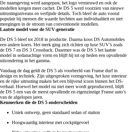
De naamgeving werd aangepast, het logo vernieuwd en ook de
modellen kregen meer cachet. De DS 5 werd voorzien van nieuwe
uitrustingsniveaus en verfijnde details. Toch bleef de auto vooral
populair bij mensen die waarde hechtten aan individualiteit en niet
meegingen in de stroom van conventionele modellen.
Laatste model voor de SUV-generatie
De DS 5 bleef tot 2018 in productie. Daarna koos DS Automobiles
een andere koers. Het merk ging zich richten op luxe SUV’s zoals
de DS 7 en DS 3 Crossback. Daarmee was de DS 5 het laatste
model in sedanachtige vorm en blijft hij tot op heden een opvallende
uitzondering in het gamma.
Vandaag de dag geldt de DS 5 als voorbeeld van Franse durf in
design en techniek. Zijn uitgesproken vormgeving, het luxe interieur
en de rijke uitrusting maken het een blijvend icoon binnen het DS-
verhaal. Hoewel het model nu niet meer wordt geproduceerd, blijft
de DS 5 een van de meest opvallende en eigenzinnige Franse auto’s
van de afgelopen jaren.
Kenmerken die de DS 5 onderscheiden
Uniek ontwerp, geen standaard sedan of station
Hoogwaardig interieur met cockpitgevoel