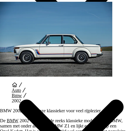
Auto Diensten
Auto
Bmw
2002
BMW 2002, een tijdloze klassieker voor veel rijplezier
De
BMW
2002 valt onder de reeks klassieke modellen van BMW,
samen met onder andere de BMW Z1 en lijkt een beetje op een