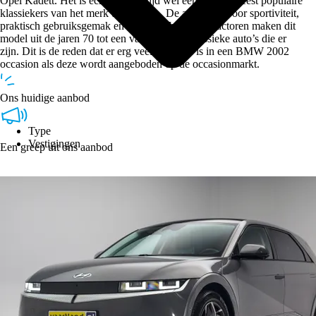
Opel Kadett. Het is echter nog altijd wel een van de meest populaire
klassiekers van het merk uit Beieren. De auto staat voor sportiviteit,
praktisch gebruiksgemak en comfort. Juist deze factoren maken dit
model uit de jaren 70 tot een van de meest klassieke auto’s die er
zijn. Dit is de reden dat er erg veel interesse is in een BMW 2002
occasion als deze wordt aangeboden op de occasionmarkt.
Ons huidige aanbod
Type
Vestigingen
Een greep uit ons aanbod