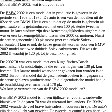
Model BMW 2002, wat is dit voor auto?
De
BMW
2002 is een model dat in productie is geweest in de
periode van 1968 tot 1975. De auto is een van de modellen uit de
02-serie van BMW. Het is een auto dat op de markt is gebracht als
gezinsauto en is geïntroduceerd met een 100 pk sterke tweeliter-
motor. In later stadium zijn deze keuzemogelijkheden uitgebreid en
was er een keuzemogelijkheid tussen vier 2000 cc-motoren. Naast
de eerder genoemde 100 pk motor (met een enkele Solex-
carburateur) kon er ook de keuze gemaakt worden voor een BMW
2002 model met twee dubbele Solex carburateurs. Dit was de
2002Ti waarbij je 120 pk tot je beschikking had.
De 2002Tii was een model met een Kugelfischer-Bosch
mechanische brandstofinjectie die een vermogen van 130 pk kon
leveren. Het laatste model waarvoor er gekozen kon worden is de
2002 Turbo, het model dat de geschiedenisboeken is ingegaan als
de eerste geblazen productieauto. In dit legendarische model had je
de beschikking over maar liefst 170 pk.
Wat kun je verwachten van de BMW 2002 modellen?
Een BMW 2002 model is nu een tijdloze- en vooral waardevolle
klassieker. In de jaren 70 was dit uiteraard heel anders. De BMW
2002 veranderde veel brave huisvaders in coureurs in spe. De auto’s
zijn dan ook licht van gewicht. De tweedeurs coupé is een heerlijke