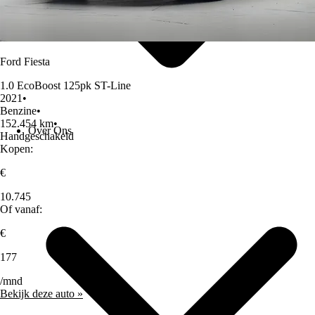
Ford Fiesta
1.0 EcoBoost 125pk ST-Line
2021
•
Benzine
•
152.454 km
•
Over Ons
Handgeschakeld
Kopen:
€
10.745
Of vanaf:
€
177
/mnd
Bekijk deze auto »