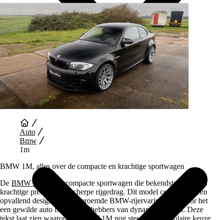
Auto Diensten
Auto
Bmw
1m
BMW 1M, alles over de compacte en krachtige sportwagen
De
BMW 1M
is een compacte sportwagen die bekendstaat om zijn
krachtige prestaties en scherpe rijgedrag. Dit model combineert een
opvallend design met de beroemde BMW-rijervaring, waardoor het
een gewilde auto is onder liefhebbers van dynamisch rijden. Deze
tekst laat zien waarom de BMW 1M nog steeds een populaire keuze