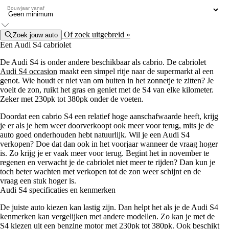
Bouwjaar vanaf
Of zoek uitgebreid »
Zoek jouw auto
Een Audi S4 cabriolet
De Audi S4 is onder andere beschikbaar als cabrio. De cabriolet
Audi S4 occasion
maakt een simpel ritje naar de supermarkt al een
genot. Wie houdt er niet van om buiten in het zonnetje te zitten? Je
voelt de zon, ruikt het gras en geniet met de S4 van elke kilometer.
Zeker met 230pk tot 380pk onder de voeten.
Doordat een cabrio S4 een relatief hoge aanschafwaarde heeft, krijg
je er als je hem weer doorverkoopt ook meer voor terug, mits je de
auto goed onderhouden hebt natuurlijk. Wil je een Audi S4
verkopen? Doe dat dan ook in het voorjaar wanneer de vraag hoger
is. Zo krijg je er vaak meer voor terug. Begint het in november te
regenen en verwacht je de cabriolet niet meer te rijden? Dan kun je
toch beter wachten met verkopen tot de zon weer schijnt en de
vraag een stuk hoger is.
Audi S4 specificaties en kenmerken
De juiste auto kiezen kan lastig zijn. Dan helpt het als je de Audi S4
kenmerken kan vergelijken met andere modellen. Zo kan je met de
S4 kiezen uit een benzine motor met 230pk tot 380pk. Ook beschikt