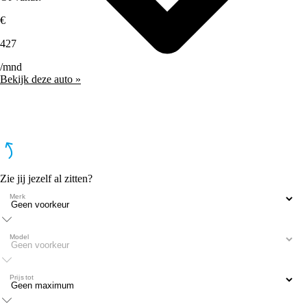
€
427
/mnd
Bekijk deze auto »
Zie jij jezelf al zitten?
Merk
Model
Prijs tot