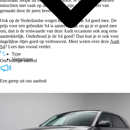
maximaal 380pk uit een benzine motor. Je ziet de S4 modellen
misschien niet vaak op de weg, toch zijn er relatief veel van
gemaakt door de jaren heen.
Ook op de Nederlandse wegen kom je met de S4 goed mee. De
prijs voor een gebruikte S4 is aantrekkelijk en ga je er goed mee
om, dan is de restwaarde van deze Audi occasions ook nog eens
aantrekkelijk. Onderhoud je de S4 goed? Dan kun je er ook voor
dagelijkse ritjes goed op vertrouwen. Meer weten over deze
Audi
S4
? Lees dan vooral verder.
Type
Vestigingen
Ons huidige aanbod
Een greep uit ons aanbod