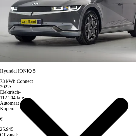
Over Ons
Hyundai IONIQ 5
73 kWh Connect
2022
•
Elektrisch
•
112.204 km
•
Automaat
Kopen:
€
25.945
Of vanaf: