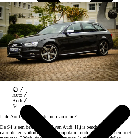
Auto Diensten
Auto
Audi
S4
Is de Audi S4 een goede auto voor jou?
De S4 is een bekend model van
Audi
. Hij is beschikbaar als
cabriolet en stationwagen. Dit populaire model is geproduceerd met