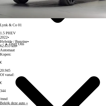
Lynk & Co 01
1.5 PHEV
2022
•
Hybride / Benzine
•
Over Ons
62.833 km
•
Automaat
Kopen:
€
20.945
Of vanaf:
€
344
/mnd
Bekijk deze auto »