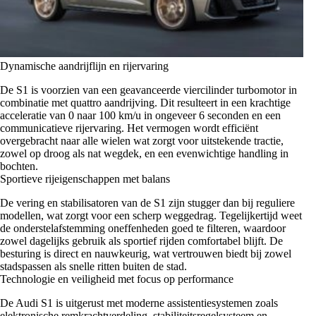
Dynamische aandrijflijn en rijervaring
De S1 is voorzien van een geavanceerde viercilinder turbomotor in
combinatie met quattro aandrijving. Dit resulteert in een krachtige
acceleratie van 0 naar 100 km/u in ongeveer 6 seconden en een
communicatieve rijervaring. Het vermogen wordt efficiënt
overgebracht naar alle wielen wat zorgt voor uitstekende tractie,
zowel op droog als nat wegdek, en een evenwichtige handling in
bochten.
Sportieve rijeigenschappen met balans
De vering en stabilisatoren van de S1 zijn stugger dan bij reguliere
modellen, wat zorgt voor een scherp weggedrag. Tegelijkertijd weet
de onderstelafstemming oneffenheden goed te filteren, waardoor
zowel dagelijks gebruik als sportief rijden comfortabel blijft. De
besturing is direct en nauwkeurig, wat vertrouwen biedt bij zowel
stadspassen als snelle ritten buiten de stad.
Technologie en veiligheid met focus op performance
De Audi S1 is uitgerust met moderne assistentiesystemen zoals
elektronische remkrachtverdeling, stabiliteitsregelsysteem en