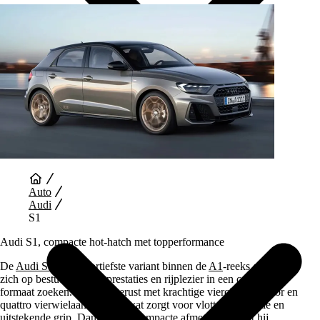
Auto Diensten
Auto
Audi
S1
Audi S1, compacte hot‑hatch met topperformance
De
Audi S1
is de sportiefste variant binnen de
A1
-reeks en richt
zich op bestuurders die prestaties en rijplezier in een compact
formaat zoeken. Hij is uitgerust met krachtige viercilindermotor en
quattro vierwielaandrijving, wat zorgt voor vlotte acceleratie en
uitstekende grip. Dankzij zijn compacte afmetingen blijft hij