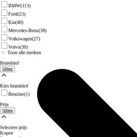
BMW
(113)
Ford
(23)
Kia
(40)
Mercedes-Benz
(38)
Volkswagen
(27)
Volvo
(39)
Toon alle merken
Brandstof
Uitleg
Kies brandstof
Benzine
(1)
Prijs
Uitleg
Selecteer prijs
Kopen