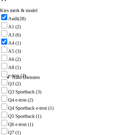
Kies merk & model
Audi
(28)
A1
(2)
A3
(6)
A4
(1)
A5
(3)
A6
(2)
A8
(1)
e-tron
(2)
Auto Diensten
Q3
(2)
Q3 Sportback
(3)
Q4 e-tron
(2)
Q4 Sportback e-tron
(1)
Q5 Sportback
(1)
Q6 e-tron
(1)
Q7
(1)